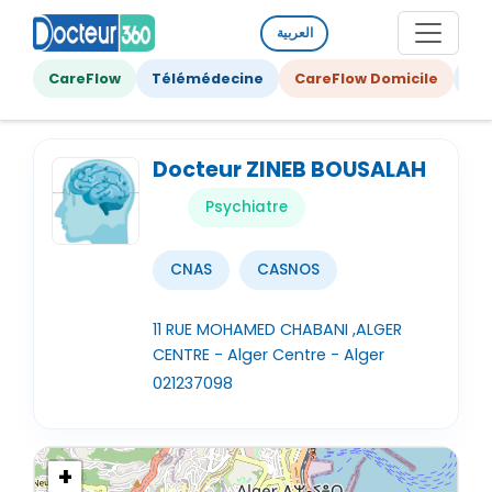
العربية
CareFlow
Télémédecine
CareFlow Domicile
Ge
Docteur ZINEB BOUSALAH
Psychiatre
CNAS
CASNOS
11 RUE MOHAMED CHABANI ,ALGER
CENTRE - Alger Centre - Alger
021237098
+