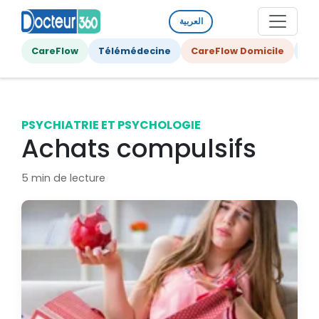
العربية
CareFlow
Télémédecine
CareFlow Domicile
Ge
PSYCHIATRIE ET PSYCHOLOGIE
Achats compulsifs
5 min de lecture