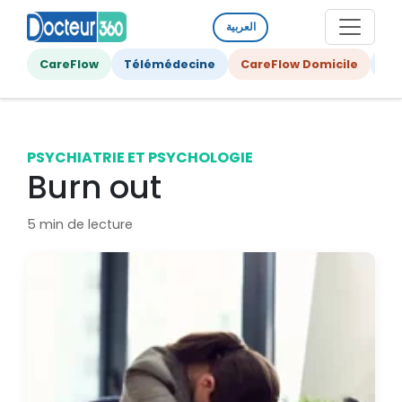
العربية
CareFlow
Télémédecine
CareFlow Domicile
Ge
PSYCHIATRIE ET PSYCHOLOGIE
Burn out
5 min de lecture