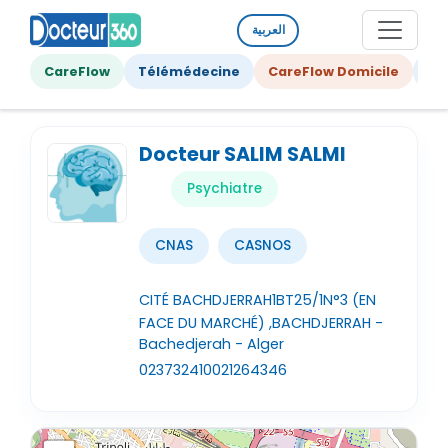
العربية
CareFlow
Télémédecine
CareFlow Domicile
Ge
Docteur SALIM SALMI
Psychiatre
CNAS
CASNOS
CITÉ BACHDJERRAH1BT25/1N°3 (EN
FACE DU MARCHÉ) ,BACHDJERRAH -
Bachedjerah - Alger
023732410
021264346