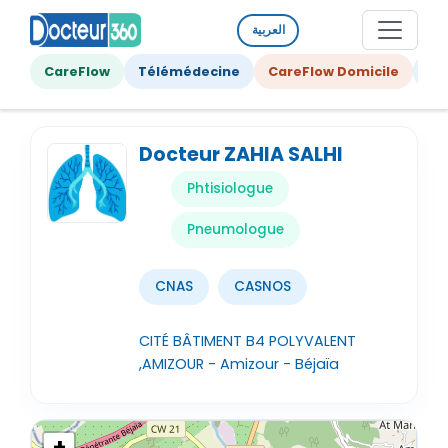
العربية
CareFlow
Télémédecine
CareFlow Domicile
Ge
Docteur ZAHIA SALHI
Phtisiologue
Pneumologue
CNAS
CASNOS
CITÉ BÂTIMENT B4 POLYVALENT
,AMIZOUR - Amizour - Béjaïa
+