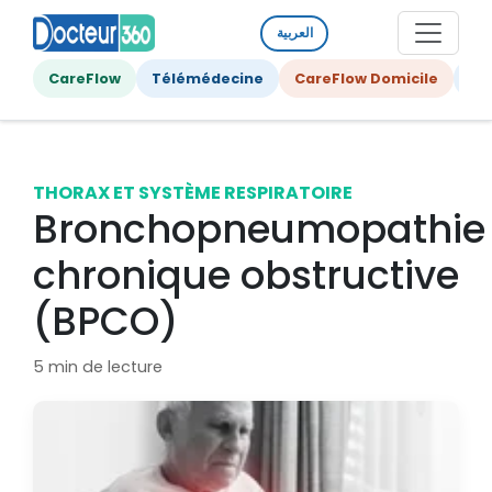
العربية
CareFlow
Télémédecine
CareFlow Domicile
Ge
THORAX ET SYSTÈME RESPIRATOIRE
Bronchopneumopathie
chronique obstructive
(BPCO)
5 min de lecture