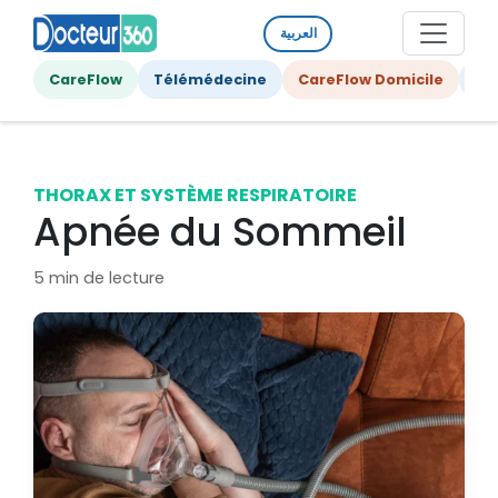
العربية
CareFlow
Télémédecine
CareFlow Domicile
Ge
THORAX ET SYSTÈME RESPIRATOIRE
Apnée du Sommeil
5 min de lecture