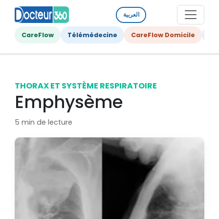
العربية
CareFlow
Télémédecine
CareFlow Domicile
Ge
THORAX ET SYSTÈME RESPIRATOIRE
Emphysème
5 min de lecture