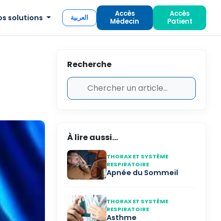
Accès
Accès
os solutions
العربية
Médecin
Patient
Recherche
À lire aussi...
THORAX ET SYSTÈME
RESPIRATOIRE
Apnée du Sommeil
THORAX ET SYSTÈME
RESPIRATOIRE
Asthme