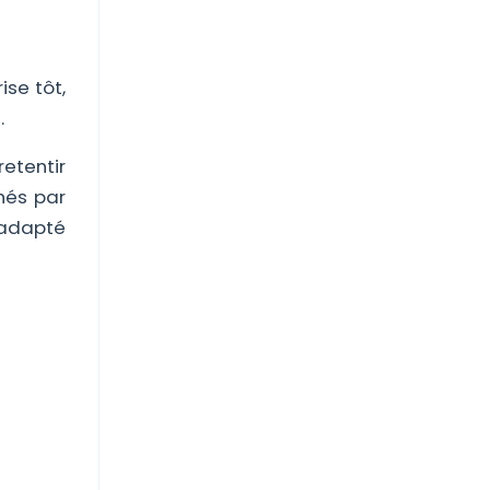
ise tôt,
.
etentir
hés par
i adapté