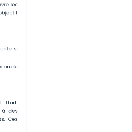
vre les
bjectif
ente si
bilan du
'effort.
s à des
ts. Ces