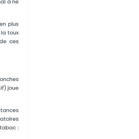
nal à ne
en plus
 la toux
 de ces
bronches
if) joue
stances
atoires
 tabac :