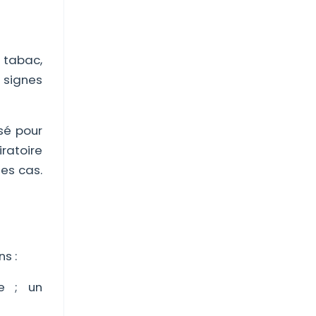
 tabac,
 signes
sé pour
ratoire
es cas.
s :
de ; un