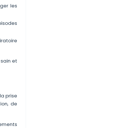
ger les
isodes
iratoire
sain et
a prise
tion, de
itements