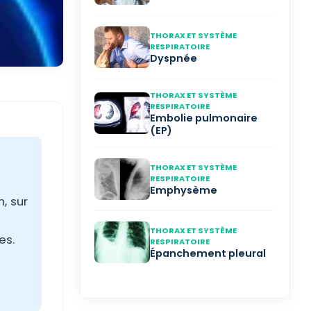
THORAX ET SYSTÈME
RESPIRATOIRE
Dyspnée
THORAX ET SYSTÈME
RESPIRATOIRE
Embolie pulmonaire
(EP)
THORAX ET SYSTÈME
RESPIRATOIRE
Emphysème
, sur
THORAX ET SYSTÈME
es.
RESPIRATOIRE
Épanchement pleural