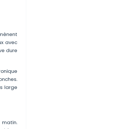
amènent
ux avec
ve dure
hronique
ronches.
s large
 matin.