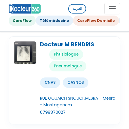
العربية
CareFlow
Télémédecine
CareFlow Domicile
Ge
Docteur M BENDRIS
Phtisiologue
Pneumologue
CNAS
CASNOS
RUE GOUAICH SNOUCI ,MESRA - Mesra
- Mostaganem
0799870027