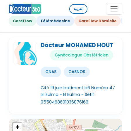
العربية
CareFlow
Télémédecine
CareFlow Domicile
Ge
Docteur MOHAMED HOUT
Gynécologue Obstétricien
CNAS
CASNOS
Cité 19 juin batiment b6 Numéro 47
,El Eulma - El Eulma - Sétif
0550468601
036876169
+