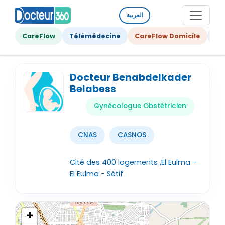
العربية
CareFlow
Télémédecine
CareFlow Domicile
Ge
Docteur Benabdelkader
Belabess
Gynécologue Obstétricien
CNAS
CASNOS
Cité des 400 logements ,El Eulma -
El Eulma - Sétif
+