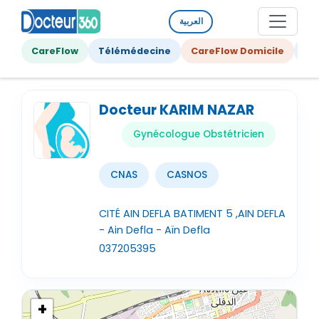
العربية
CareFlow
Télémédecine
CareFlow Domicile
Ge
Docteur KARIM NAZAR
Gynécologue Obstétricien
CNAS
CASNOS
CITÉ AIN DEFLA BATIMENT 5 ,AIN DEFLA
- Ain Defla - Aïn Defla
037205395
+