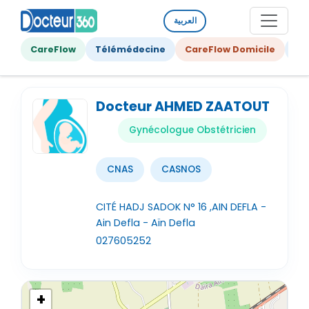
العربية
CareFlow
Télémédecine
CareFlow Domicile
Ge
Docteur AHMED ZAATOUT
Gynécologue Obstétricien
CNAS
CASNOS
CITÉ HADJ SADOK N° 16 ,AIN DEFLA -
Ain Defla - Aïn Defla
027605252
+