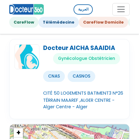
العربية
CareFlow
Télémédecine
CareFlow Domicile
Ge
Docteur AICHA SAAIDIA
Gynécologue Obstétricien
CNAS
CASNOS
CITÉ 50 LOGEMENTS BATIMENT3 N°26
TÉRRAIN MAAREF ,ALGER CENTRE -
Alger Centre - Alger
+