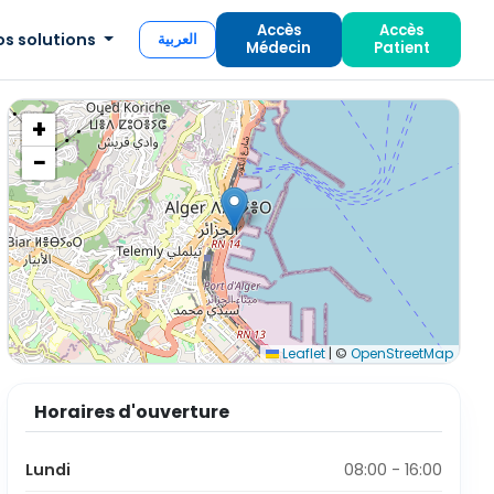
Accès
Accès
os solutions
العربية
Médecin
Patient
+
−
Leaflet
|
©
OpenStreetMap
Horaires d'ouverture
Lundi
08:00 - 16:00