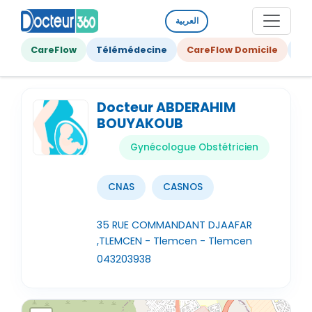
العربية
CareFlow
Télémédecine
CareFlow Domicile
Ge
Docteur ABDERAHIM
BOUYAKOUB
Gynécologue Obstétricien
CNAS
CASNOS
35 RUE COMMANDANT DJAAFAR
,TLEMCEN - Tlemcen - Tlemcen
043203938