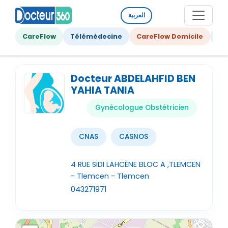
العربية
CareFlow
Télémédecine
CareFlow Domicile
Ge
Docteur ABDELAHFID BEN
YAHIA TANIA
Gynécologue Obstétricien
CNAS
CASNOS
4 RUE SIDI LAHCÈNE BLOC A ,TLEMCEN
- Tlemcen - Tlemcen
043271971