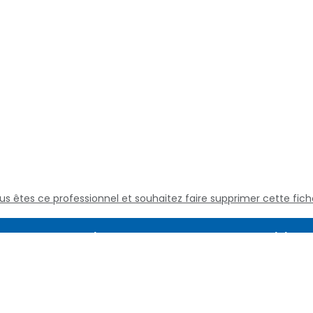
us êtes ce professionnel et souhaitez faire supprimer cette fich
Assistance
Juridique
Culture médicale
Mentions L
Questions fréquentes
Conditions
Nous contacter
Politique d
Qui sommes nous
Définitions