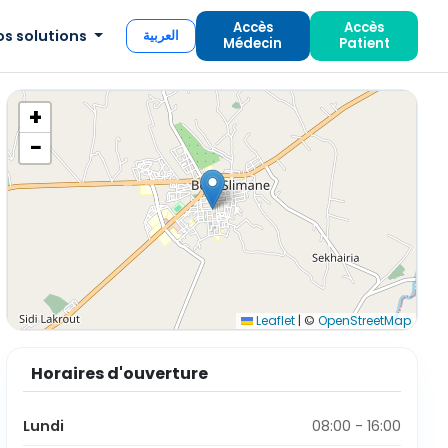
Accès
Accès
os solutions
العربية
Médecin
Patient
+
−
Leaflet
|
©
OpenStreetMap
Horaires d'ouverture
Lundi
08:00 - 16:00