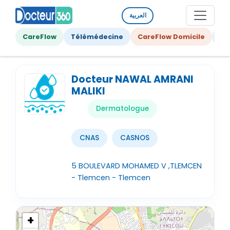
العربية
CareFlow
Télémédecine
CareFlow Domicile
Ge
Docteur NAWAL AMRANI
MALIKI
Dermatologue
CNAS
CASNOS
5 BOULEVARD MOHAMED V ,TLEMCEN
- Tlemcen - Tlemcen
+