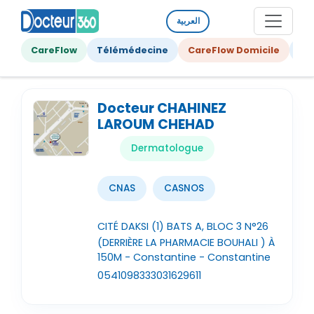
العربية
CareFlow
Télémédecine
CareFlow Domicile
Ge
Docteur CHAHINEZ
LAROUM CHEHAD
Dermatologue
CNAS
CASNOS
CITÉ DAKSI (1) BATS A, BLOC 3 N°26
(DERRIÈRE LA PHARMACIE BOUHALI ) À
150M - Constantine - Constantine
0541098333
031629611