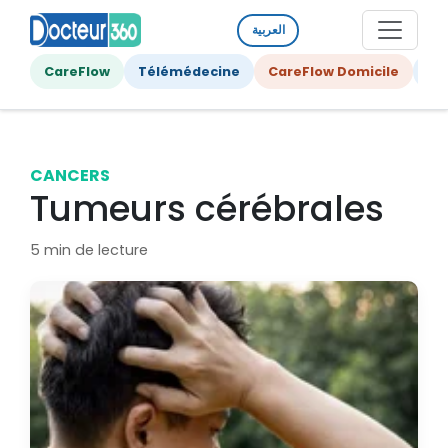
العربية
CareFlow
Télémédecine
CareFlow Domicile
Ge
CANCERS
Tumeurs cérébrales
5 min de lecture