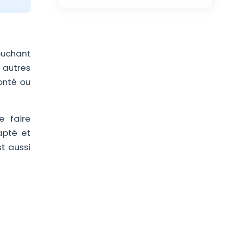
ouchant
u autres
lonté ou
e faire
apté et
t aussi