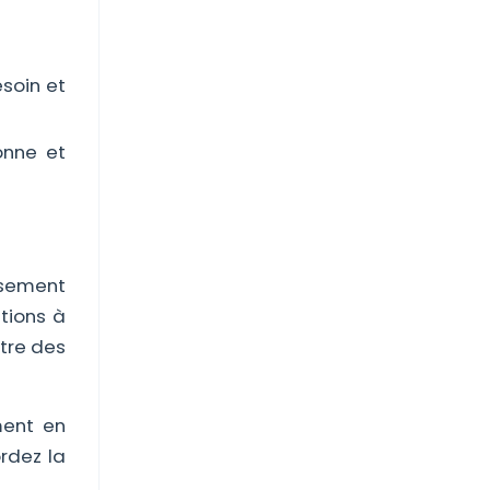
esoin et
onne et
ssement
tions à
ttre des
ment en
rdez la