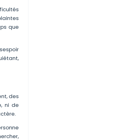
ficultés
plaintes
rps que
sespoir
iétant,
ent, des
e, ni de
ctère.
personne
hercher,