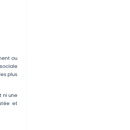
ement ou
 sociale
les plus
t ni une
utée et