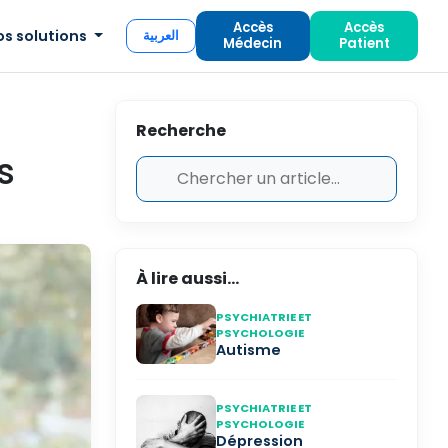
Accès
Accès
os solutions
العربية
Médecin
Patient
Recherche
s
À lire aussi...
PSYCHIATRIE ET
PSYCHOLOGIE
Autisme
PSYCHIATRIE ET
PSYCHOLOGIE
Dépression