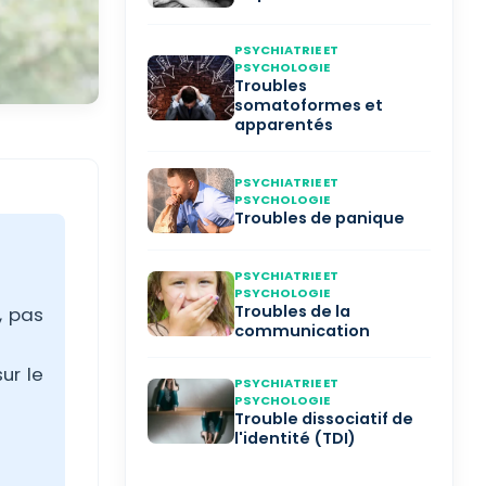
PSYCHIATRIE ET
PSYCHOLOGIE
Troubles
somatoformes et
apparentés
PSYCHIATRIE ET
PSYCHOLOGIE
Troubles de panique
PSYCHIATRIE ET
PSYCHOLOGIE
Troubles de la
, pas
communication
ur le
PSYCHIATRIE ET
PSYCHOLOGIE
Trouble dissociatif de
l'identité (TDI)