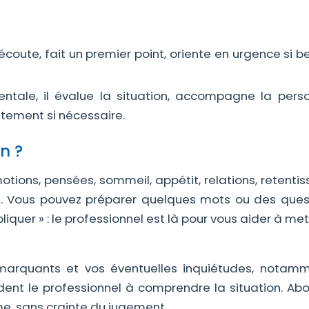
 écoute, fait un premier point, oriente en urgence si b
ntale, il évalue la situation, accompagne la pers
itement si nécessaire.
n ?
tions, pensées, sommeil, appétit, relations, retenti
ion. Vous pouvez préparer quelques mots ou des ques
pliquer » : le professionnel est là pour vous aider à me
marquants et vos éventuelles inquiétudes, notam
dent le professionnel à comprendre la situation. Abo
e, sans crainte du jugement.