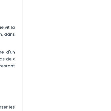
 vit la
en, dans
re d'un
pas de «
restant
ser les