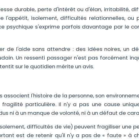
esse durable, perte d'intérêt ou d'élan, irritabilité, dif
'appétit, isolement, difficultés relationnelles, ou 
ce psychique s'exprime parfois davantage par le co
 de l'aide sans attendre : des idées noires, un dé
udain. Un ressenti passager n'est pas forcément inqu
ntit sur le quotidien mérite un avis.
es associent l'histoire de la personne, son environnem
fragilité particulière. Il n'y a pas une cause uniqu
dus ni à un manque de volonté, ni à un défaut de cara
isolement, difficultés de vie) peuvent fragiliser une 
rtant est de retenir qu'il n'y a pas de « faute » à c