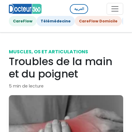
العربية
CareFlow
Télémédecine
CareFlow Domicile
Ge
MUSCLES, OS ET ARTICULATIONS
Troubles de la main
et du poignet
5 min de lecture