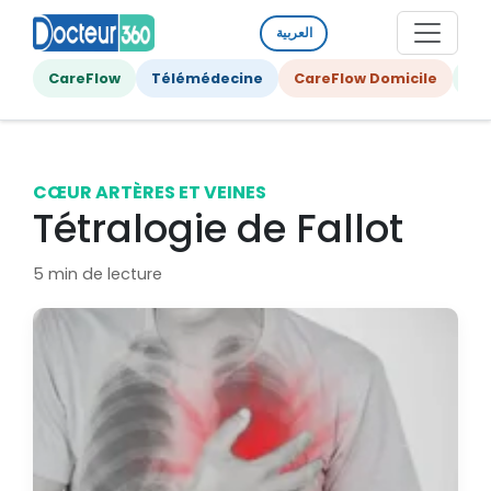
العربية
CareFlow
Télémédecine
CareFlow Domicile
Ge
CŒUR ARTÈRES ET VEINES
Tétralogie de Fallot
5 min de lecture