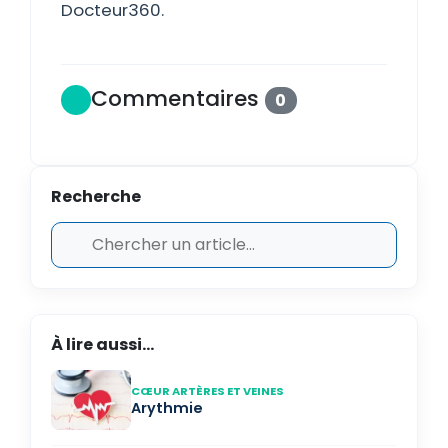
Docteur360.
Commentaires
0
Recherche
À lire aussi...
CŒUR ARTÈRES ET VEINES
Arythmie