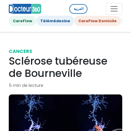
العربية
CareFlow
Télémédecine
CareFlow Domicile
Ge
CANCERS
Sclérose tubéreuse
de Bourneville
5 min de lecture