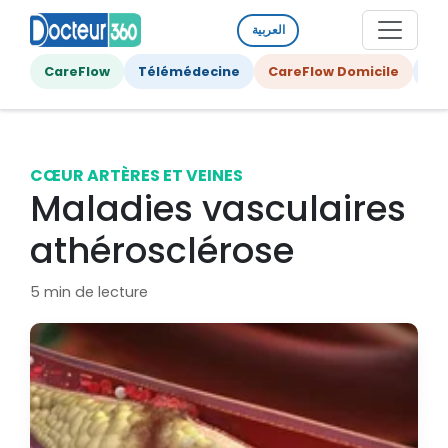
العربية
CareFlow
Télémédecine
CareFlow Domicile
Ge
CŒUR ARTÈRES ET VEINES
Maladies vasculaires
athérosclérose
5 min de lecture