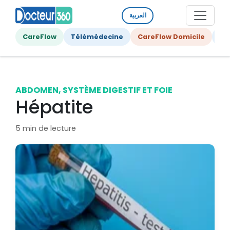
العربية
CareFlow
Télémédecine
CareFlow Domicile
Ge
ABDOMEN, SYSTÈME DIGESTIF ET FOIE
Hépatite
5 min de lecture