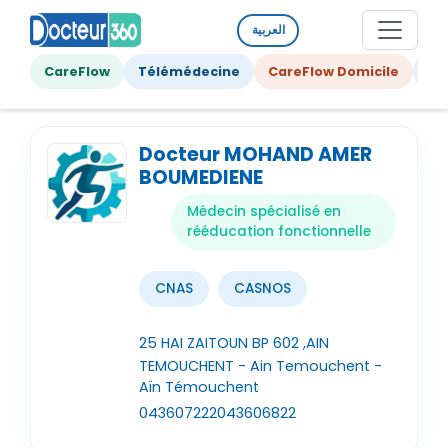
العربية
CareFlow
Télémédecine
CareFlow Domicile
Ge
Docteur MOHAND AMER
BOUMEDIENE
Médecin spécialisé en
rééducation fonctionnelle
CNAS
CASNOS
25 HAI ZAITOUN BP 602 ,AIN
TEMOUCHENT - Ain Temouchent -
Aïn Témouchent
043607222
043606822