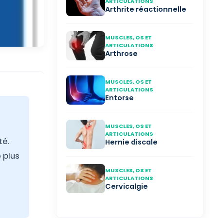
ARTICULATIONS
Arthrite réactionnelle
MUSCLES, OS ET
ARTICULATIONS
Arthrose
MUSCLES, OS ET
ARTICULATIONS
Entorse
MUSCLES, OS ET
ARTICULATIONS
té.
Hernie discale
 plus
MUSCLES, OS ET
ARTICULATIONS
Cervicalgie