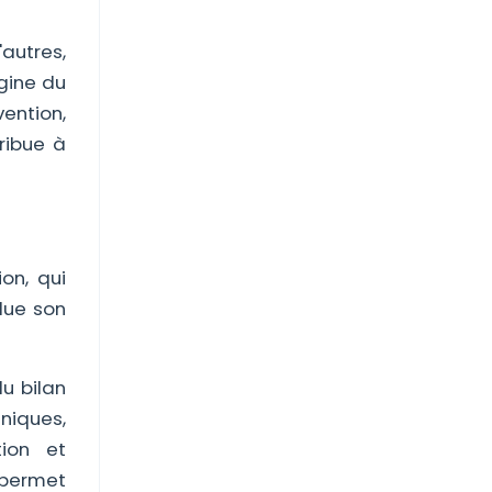
'autres,
gine du
ention,
ribue à
on, qui
lue son
du bilan
niques,
ion et
 permet