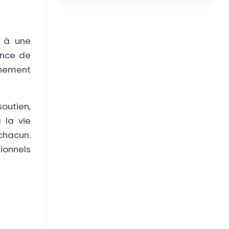
e à une
ence de
gnement
outien,
 la vie
 chacun.
ionnels