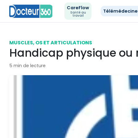
CareFlow
Télémédecin
Santé au
travail
MUSCLES, OS ET ARTICULATIONS
Handicap physique ou
5 min de lecture