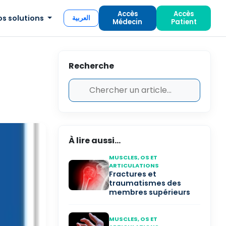
Accès
Accès
os solutions
العربية
Médecin
Patient
Recherche
À lire aussi...
MUSCLES, OS ET
ARTICULATIONS
Fractures et
traumatismes des
membres supérieurs
MUSCLES, OS ET