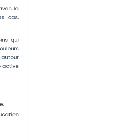
avec la
es cas,
ins qui
douleurs
 autour
e active
e.
ucation