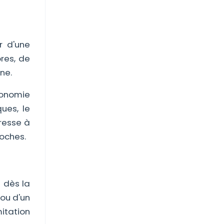
r d'une
res, de
ne.
utonomie
ues, le
éresse à
roches.
 dès la
 ou d'un
itation