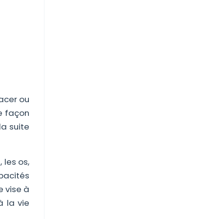
acer ou
de façon
la suite
 les os,
apacités
e vise à
à la vie