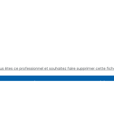
us êtes ce professionnel et souhaitez faire supprimer cette fich
Assistance
Juridique
Culture médicale
Mentions L
Questions fréquentes
Conditions
Nous contacter
Politique d
Qui sommes nous
Définitions
Conditions 