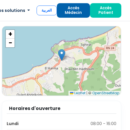
Accès
Accès
os solutions
العربية
Médecin
Patient
+
−
Leaflet
|
©
OpenStreetMap
Horaires d'ouverture
Lundi
08:00 - 16:00