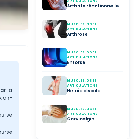
ARTICULATIONS
Arthrite réactionnelle
MUSCLES, OS ET
ARTICULATIONS
Arthrose
MUSCLES, OS ET
ARTICULATIONS
Entorse
MUSCLES, OS ET
ARTICULATIONS
ar la
Hernie discale
exion-
MUSCLES, OS ET
ourse
ARTICULATIONS
Cervicalgie
ourse