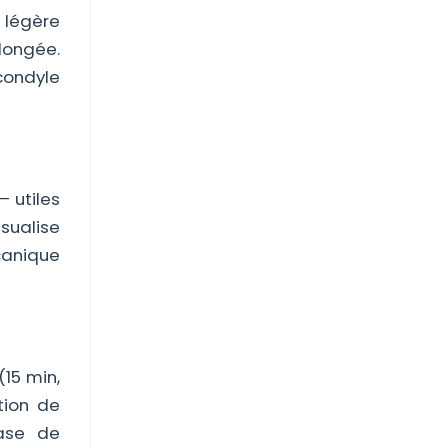
t légère
olongée.
 condyle
— utiles
sualise
canique
(15 min,
ation de
hase de