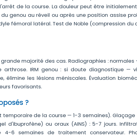
l'arrêt de la course. La douleur peut être initialemen
r du genou au réveil ou après une position assise pr
ndyle fémoral latéral. Test de Noble (compression du
a grande majorité des cas. Radiographies : normales 
e arthrose. IRM genou : si doute diagnostique — vi
e, élimine les lésions méniscales. Évaluation biomé
teurs favorisants.
roposés ?
êt temporaire de la course — 1-3 semaines). Glaçage 
el d'ibuprofène) ou oraux (AINS) : 5-7 jours. Infiltr
gré 4-6 semaines de traitement conservateur. P