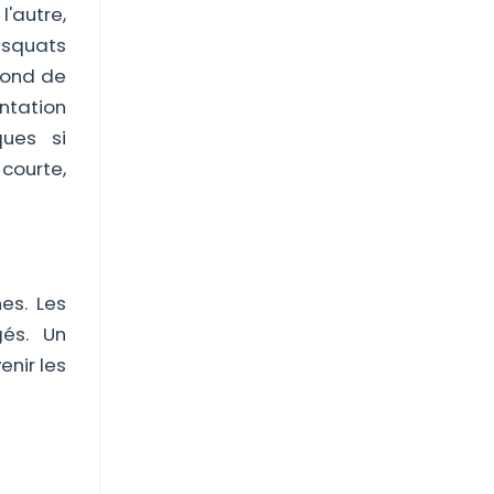
l'autre,
 squats
ofond de
ntation
ques si
courte,
es. Les
gés. Un
nir les