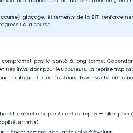
iblesse des abducteurs de hanche (fessiers), cour
a course), glaçage, étirements de la BIT, renforceme
rogressif à la course.
 ne compromet pas la santé à long terme. Cependan
t très invalidant pour les coureurs. La reprise trop r
ns traitement des facteurs favorisants entraîn
ant la marche ou persistant au repos — bilan pour é
lité, arthrite).
ur — épanchement intra-articulaire à évaluer.