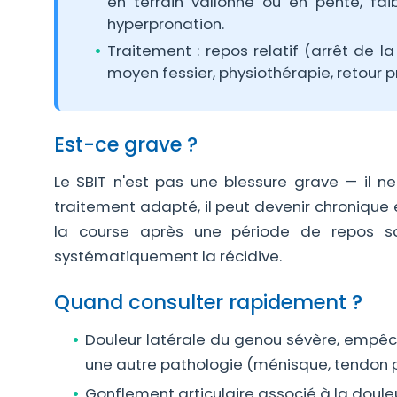
en terrain vallonné ou en pente, fa
hyperpronation.
Traitement : repos relatif (arrêt de l
moyen fessier, physiothérapie, retour p
Est-ce grave ?
Le SBIT n'est pas une blessure grave — il
traitement adapté, il peut devenir chronique e
la course après une période de repos sa
systématiquement la récidive.
Quand consulter rapidement ?
Douleur latérale du genou sévère, empêch
une autre pathologie (ménisque, tendon pop
Gonflement articulaire associé à la doule