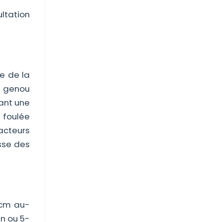
ltation
le de la
du genou
uant une
e foulée
acteurs
sse des
 cm au-
in ou 5-