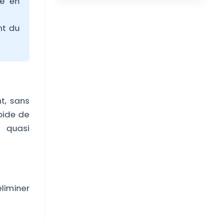
se en
nt du
t, sans
apide de
e quasi
liminer