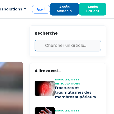
Accès
Accès
os solutions
العربية
Médecin
Patient
Recherche
À lire aussi...
MUSCLES, OS ET
ARTICULATIONS
Fractures et
traumatismes des
membres supérieurs
MUSCLES, OS ET