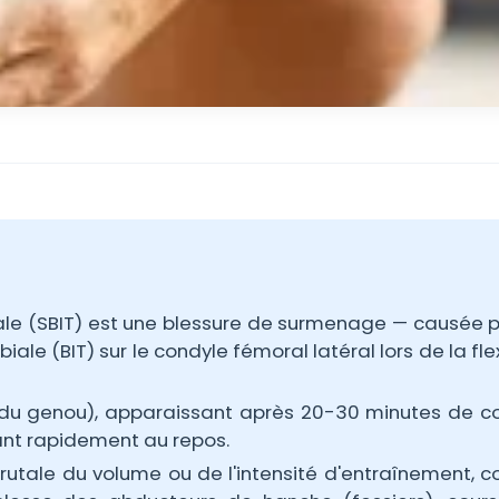
iale (SBIT) est une blessure de surmenage — causée p
biale (BIT) sur le condyle fémoral latéral lors de la fl
e du genou), apparaissant après 20-30 minutes de c
ant rapidement au repos.
rutale du volume ou de l'intensité d'entraînement, c