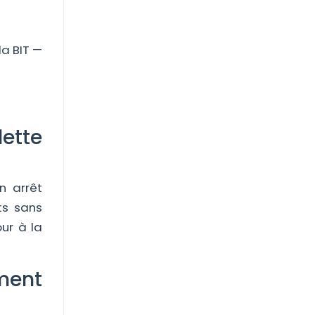
la BIT —
lette
n arrêt
ts sans
our à la
iment