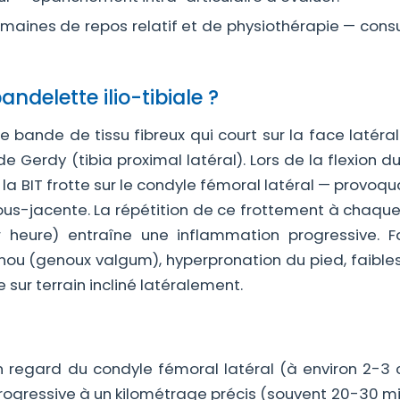
maines de repos relatif et de physiothérapie — consu
ndelette ilio-tibiale ?
se bande de tissu fibreux qui court sur la face latéra
de Gerdy (tibia proximal latéral). Lors de la flexion 
 la BIT frotte sur le condyle fémoral latéral — provoq
 sous-jacente. La répétition de ce frottement à chaqu
 heure) entraîne une inflammation progressive. F
ou (genoux valgum), hyperpronation du pied, faible
sur terrain incliné latéralement.
n regard du condyle fémoral latéral (à environ 2-3
n progressive à un kilométrage précis (souvent 20-30 m