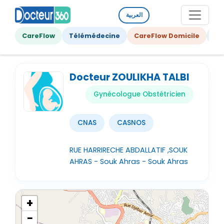
العربية
CareFlow
Télémédecine
CareFlow Domicile
Ge
Docteur ZOULIKHA TALBI
Gynécologue Obstétricien
CNAS
CASNOS
RUE HARRIRECHE ABDALLATIF ,SOUK
AHRAS - Souk Ahras - Souk Ahras
+
−