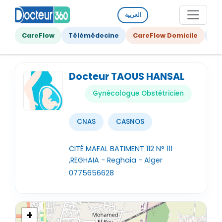
العربية
CareFlow
Télémédecine
CareFlow Domicile
Ge
Docteur TAOUS HANSAL
Gynécologue Obstétricien
CNAS
CASNOS
CITÉ MAFAL BATIMENT 112 N° 111
,REGHAIA - Reghaia - Alger
0775656628
+