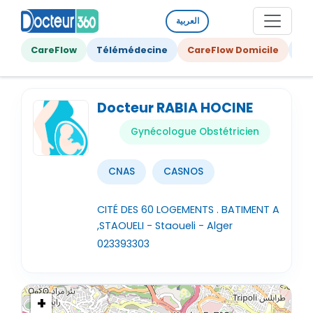
العربية
CareFlow
Télémédecine
CareFlow Domicile
Ge
Docteur RABIA HOCINE
Gynécologue Obstétricien
CNAS
CASNOS
CITÉ DES 60 LOGEMENTS . BATIMENT A
,STAOUELI - Staoueli - Alger
023393303
+