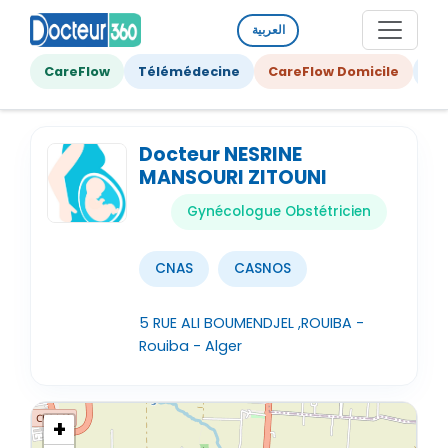
العربية
CareFlow
Télémédecine
CareFlow Domicile
Ge
Docteur NESRINE
MANSOURI ZITOUNI
Gynécologue Obstétricien
CNAS
CASNOS
5 RUE ALI BOUMENDJEL ,ROUIBA -
Rouiba - Alger
+