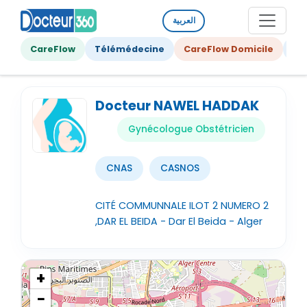
العربية
CareFlow
Télémédecine
CareFlow Domicile
Ge
Docteur NAWEL HADDAK
Gynécologue Obstétricien
CNAS
CASNOS
CITÉ COMMUNNALE ILOT 2 NUMERO 2
,DAR EL BEIDA - Dar El Beida - Alger
+
−