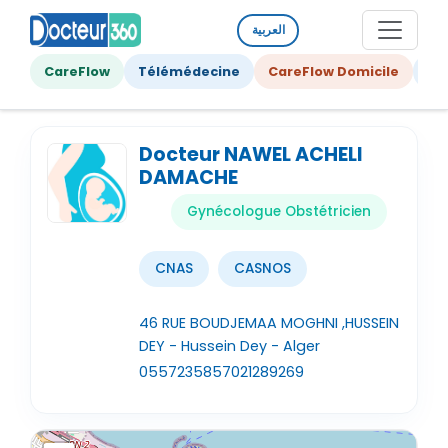
العربية
CareFlow
Télémédecine
CareFlow Domicile
Ge
Docteur NAWEL ACHELI
DAMACHE
Gynécologue Obstétricien
CNAS
CASNOS
46 RUE BOUDJEMAA MOGHNI ,HUSSEIN
DEY - Hussein Dey - Alger
0557235857
021289269