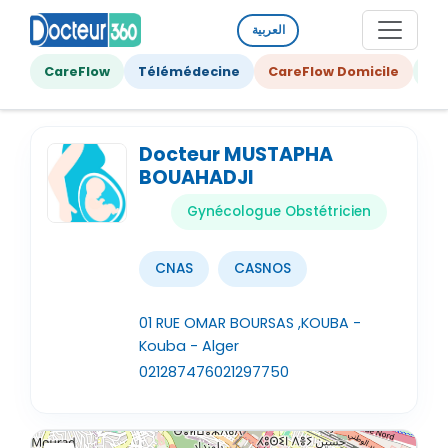
العربية
CareFlow
Télémédecine
CareFlow Domicile
Ge
Docteur MUSTAPHA
BOUAHADJI
Gynécologue Obstétricien
CNAS
CASNOS
01 RUE OMAR BOURSAS ,KOUBA -
Kouba - Alger
021287476
021297750