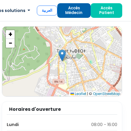
Accès
Accès
os solutions
العربية
Médecin
Patient
+
−
Leaflet
|
©
OpenStreetMap
Horaires d'ouverture
Lundi
08:00 - 16:00