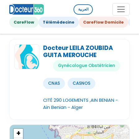
العربية
CareFlow
Télémédecine
CareFlow Domicile
Ge
Docteur LEILA ZOUBIDA
GUITA MEROUCHE
Gynécologue Obstétricien
CNAS
CASNOS
CITÉ 290 LOGEMENTS ,AIN BENIAN -
Ain Benian - Alger
+