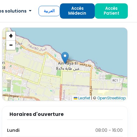
Accès
Accès
os solutions
العربية
Médecin
Patient
+
−
Leaflet
|
©
OpenStreetMap
Horaires d'ouverture
Lundi
08:00 - 16:00