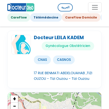
العربية
CareFlow
Télémédecine
CareFlow Domicile
Ge
Docteur LEILA KADEM
Gynécologue Obstétricien
CNAS
CASNOS
17 RUE BENMATI ABDELOUAHAB ,TIZI
OUZOU - Tizi Ouzou - Tizi Ouzou
+
−