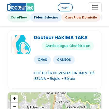
العربية
CareFlow
Télémédecine
CareFlow Domicile
Ge
Docteur HAKIMA TAKA
Gynécologue Obstétricien
CNAS
CASNOS
CITÉ DU 1ER NOVEMBRE BATIMENT B6
,BEJAIA - Bejaia - Béjaïa
+
−