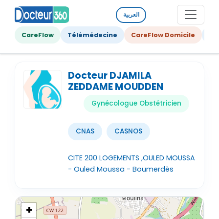
العربية
CareFlow
Télémédecine
CareFlow Domicile
Ge
Docteur DJAMILA
ZEDDAME MOUDDEN
Gynécologue Obstétricien
CNAS
CASNOS
CITE 200 LOGEMENTS ,OULED MOUSSA
- Ouled Moussa - Boumerdès
+