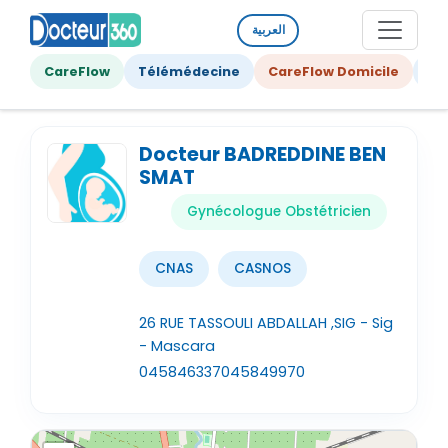
العربية
CareFlow
Télémédecine
CareFlow Domicile
Ge
Docteur BADREDDINE BEN
SMAT
Gynécologue Obstétricien
CNAS
CASNOS
26 RUE TASSOULI ABDALLAH ,SIG - Sig
- Mascara
045846337
045849970