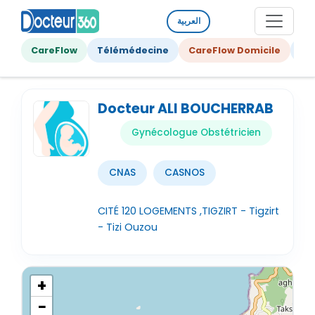
العربية
CareFlow
Télémédecine
CareFlow Domicile
Ge
Docteur ALI BOUCHERRAB
Gynécologue Obstétricien
CNAS
CASNOS
CITÉ 120 LOGEMENTS ,TIGZIRT - Tigzirt
- Tizi Ouzou
+
−