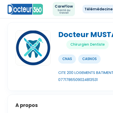
CareFlow
Télémédecin
Santé au
travail
Docteur MUS
Chirurgien Dentiste
CNAS
CASNOS
CITE 200 LOGEMENTS BATIMENT N
0771786509
024813531
A propos