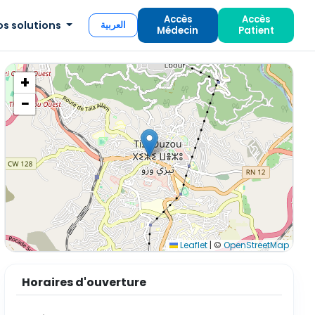
Accès
Accès
os solutions
العربية
Médecin
Patient
+
−
Leaflet
|
©
OpenStreetMap
Horaires d'ouverture