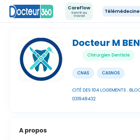
CareFlow
Télémédecin
Santé au
travail
Docteur M BEN
Chirurgien Dentiste
CNAS
CASNOS
CITÉ DES 104 LOGEMENTS . BLOC 
031948432
A propos