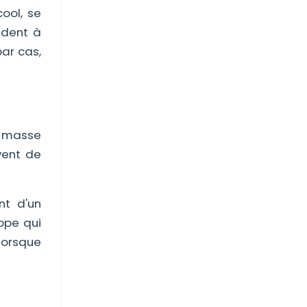
ool, se
ident à
par cas,
e masse
vent de
nt d'un
ope qui
lorsque