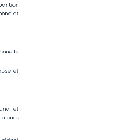
parition
onne et
onne le
pose et
and, et
alcool,