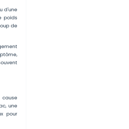
ou d'une
e poids
ucoup de
angement
mptôme,
souvent
s cause
ac, une
ux pour