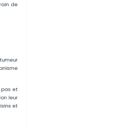
rain de
 tumeur
canisme
 pas et
on leur
isins et