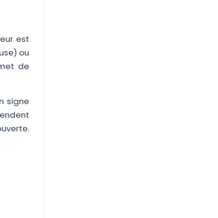
eur est
use) ou
rmet de
n signe
épendent
uverte.