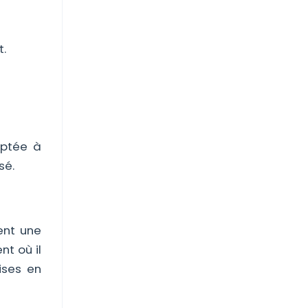
t.
aptée à
sé.
ent une
t où il
ises en